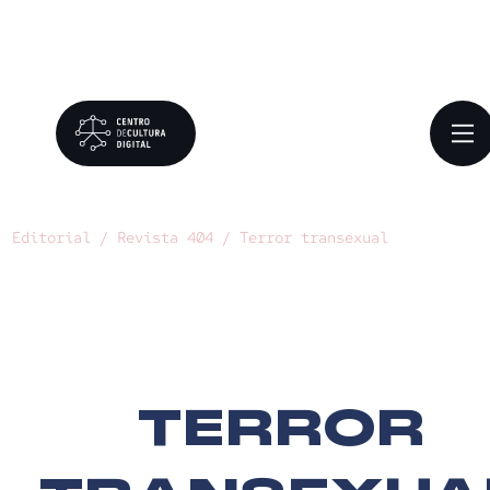
Editorial /
Revista 404 /
Terror transexual
TERROR