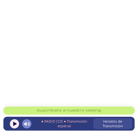
Suscríbete a nuestro Mailing
●
RADIO CCD
●
Transmisión
Horarios de
especial
Transmisión